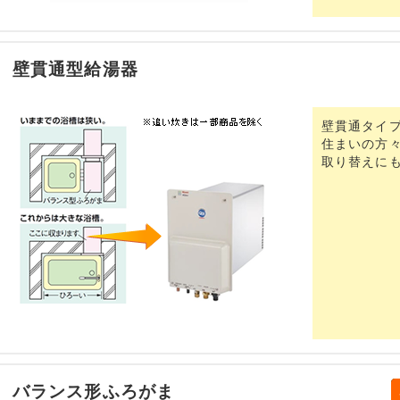
壁貫通型給湯器
壁貫通タイ
住まいの方
取り替えに
バランス形ふろがま