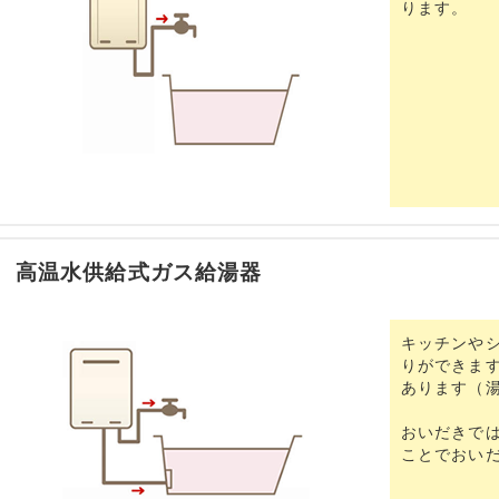
ります。
高温水供給式ガス給湯器
キッチンや
りができま
あります（
おいだきで
ことでおい